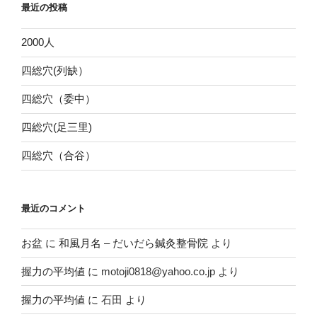
最近の投稿
2000人
四総穴(列缺）
四総穴（委中）
四総穴(足三里)
四総穴（合谷）
最近のコメント
お盆
に
和風月名 – だいだら鍼灸整骨院
より
握力の平均値
に
motoji0818@yahoo.co.jp
より
握力の平均値
に
石田
より