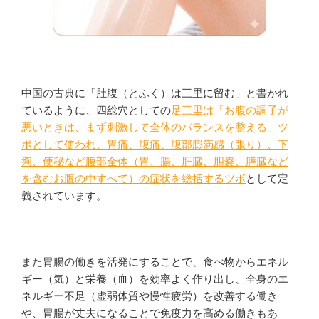
中国の古典に「肚腹（とふく）は三里に留む」と書かれ
ているように、四総穴としての
足三里は「お腹の調子が
悪いときは、まず刺激して全体のバランスを整える」ツ
ボとして使われ、胃痛、腹痛、腹部膨満感（張り）、下
痢、便秘など腹部全体（胃、腸、肝臓、胆嚢、膵臓など
を含むお腹の中すべて）の症状を総括するツボ
として定
義されています。
また胃腸の働きを活発にすることで、食べ物からエネル
ギー（気）と栄養（血）を効率よく作り出し、全身のエ
ネルギー不足（虚弱体質や慢性疲労）を改善する働き
や、胃腸が丈夫になることで免疫力を高める働きもあ