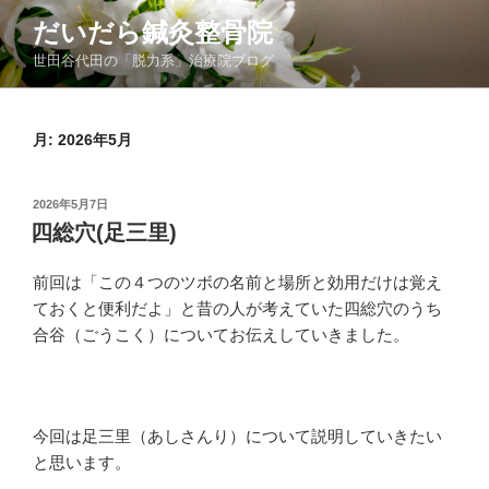
コ
だいだら鍼灸整骨院
ン
世田谷代田の「脱力系」治療院ブログ
テ
ン
ツ
月:
2026年5月
へ
ス
キ
投
2026年5月7日
ッ
稿
四総穴(足三里)
日:
プ
前回は「この４つのツボの名前と場所と効用だけは覚え
ておくと便利だよ」と昔の人が考えていた四総穴のうち
合谷（ごうこく）についてお伝えしていきました。
今回は足三里（あしさんり）について説明していきたい
と思います。