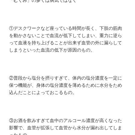
「むくみ」の多くは病気ではなく
①デスクワークなど座っている時間が長く、下肢の筋肉
を動かさないことで血流が低下してしまい、重力に逆ら
って血液を持ち上げることが出来ず血管の外に漏らして
しまうといった血流の低下が原因のもの。
②普段から塩分を摂りすぎて、体内の塩分濃度を一定に
保つ機能が、身体の塩分濃度を薄めるために水分をため
込んだことによっておこるもの。
③お酒を飲みすぎて血中のアルコール濃度が高くなった
影響で、血管が拡張して血管から水分が漏れ出してしま
ったもの。