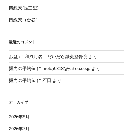
四総穴(足三里)
四総穴（合谷）
最近のコメント
お盆
に
和風月名 – だいだら鍼灸整骨院
より
握力の平均値
に
motoji0818@yahoo.co.jp
より
握力の平均値
に
石田
より
アーカイブ
2026年8月
2026年7月