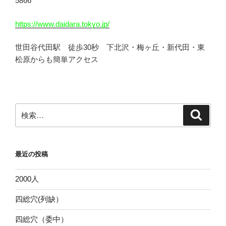
5866
https://www.daidara.tokyo.jp/
世田谷代田駅 徒歩30秒 下北沢・梅ヶ丘・新代田・東
松原からも簡単アクセス
検
検
索
索:
最近の投稿
2000人
四総穴(列缺）
四総穴（委中）