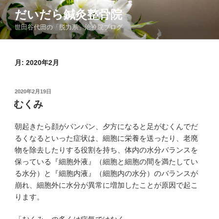
コ
だいだら鍼灸整骨院
ン
世田谷代田の「脱力系」治療院ブログ
テ
ン
ツ
月:
2020年2月
へ
ス
キ
投
2020年2月19日
ッ
稿
むくみ
日:
プ
朝起きたら顔がパンパン、夕方になると足がむくんでだ
るくなるといった症状は、細胞に栄養を送ったり、老廃
物を除去したりする役割を持ち、体内の水分バランスを
保っている『細胞外液』（細胞と細胞の間を満たしてい
る水分）と『細胞内液』（細胞内の水分）のバランスが
崩れ、細胞外に水分が異常に増加したことが原因で起こ
ります。