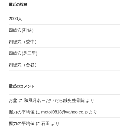
最近の投稿
2000人
四総穴(列缺）
四総穴（委中）
四総穴(足三里)
四総穴（合谷）
最近のコメント
お盆
に
和風月名 – だいだら鍼灸整骨院
より
握力の平均値
に
motoji0818@yahoo.co.jp
より
握力の平均値
に
石田
より