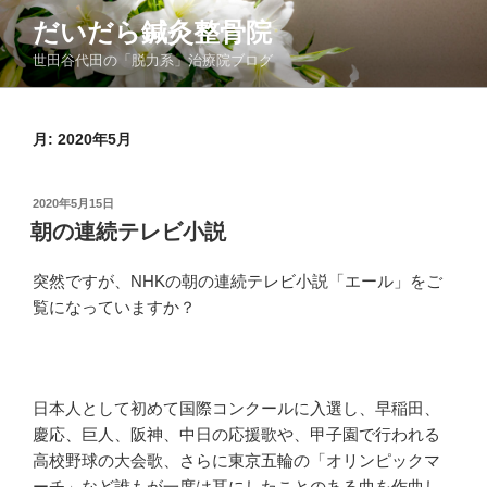
コ
だいだら鍼灸整骨院
ン
世田谷代田の「脱力系」治療院ブログ
テ
ン
ツ
月:
2020年5月
へ
ス
キ
投
2020年5月15日
ッ
稿
朝の連続テレビ小説
日:
プ
突然ですが、NHKの朝の連続テレビ小説「エール」をご
覧になっていますか？
日本人として初めて国際コンクールに入選し、早稲田、
慶応、巨人、阪神、中日の応援歌や、甲子園で行われる
高校野球の大会歌、さらに東京五輪の「オリンピックマ
ーチ」など誰もが一度は耳にしたことのある曲を作曲し