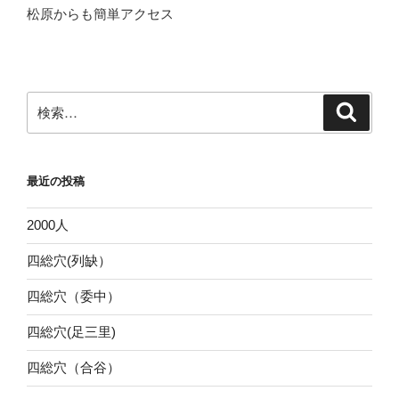
松原からも簡単アクセス
検
検
索
索:
最近の投稿
2000人
四総穴(列缺）
四総穴（委中）
四総穴(足三里)
四総穴（合谷）