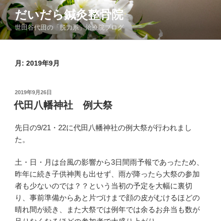
コ
だいだら鍼灸整骨院
ン
世田谷代田の「脱力系」治療院ブログ
テ
ン
ツ
月:
2019年9月
へ
ス
キ
投
2019年9月26日
ッ
稿
代田八幡神社 例大祭
日:
プ
先日の9/21・22に代田八幡神社の例大祭が行われまし
た。
土・日・月は台風の影響から3日間雨予報であったため、
昨年に続き子供神輿も出せず、雨が降ったら大祭の参加
者も少ないのでは？？という当初の予定を大幅に裏切
り、事前準備からあと片づけまで顔の皮がむけるほどの
晴れ間が続き、また大祭では例年では余るお弁当も数が