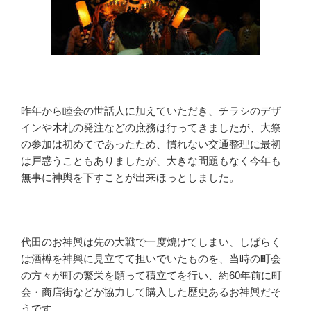
昨年から睦会の世話人に加えていただき、チラシのデザ
インや木札の発注などの庶務は行ってきましたが、大祭
の参加は初めてであったため、慣れない交通整理に最初
は戸惑うこともありましたが、大きな問題もなく今年も
無事に神輿を下すことが出来ほっとしました。
代田のお神輿は先の大戦で一度焼けてしまい、しばらく
は酒樽を神輿に見立てて担いでいたものを、当時の町会
の方々が町の繁栄を願って積立てを行い、約60年前に町
会・商店街などが協力して購入した歴史あるお神輿だそ
うです。