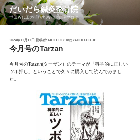
コ
だいだら鍼灸整骨院
ン
世田谷代田の「脱力系」治療院ブログ
テ
ン
ツ
投
2024年11月17日
投稿者:
MOTOJI0818@YAHOO.CO.JP
へ
稿
今月号のTarzan
ス
日:
キ
ッ
今月号のTarzan(ターザン）のテーマが「科学的に正しい
プ
ツボ押し」ということで久々に購入して読んでみまし
た。