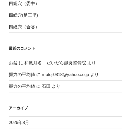
四総穴（委中）
四総穴(足三里)
四総穴（合谷）
最近のコメント
お盆
に
和風月名 – だいだら鍼灸整骨院
より
握力の平均値
に
motoji0818@yahoo.co.jp
より
握力の平均値
に
石田
より
アーカイブ
2026年8月