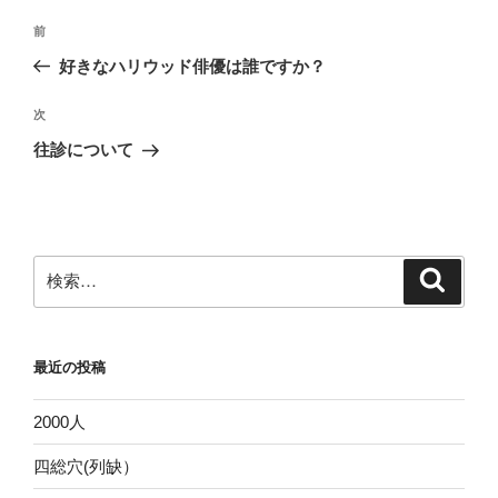
投
前
前
稿
の
好きなハリウッド俳優は誰ですか？
ナ
投
ビ
稿
次
次
ゲ
の
往診について
投
ー
稿
シ
ョ
ン
検
検
索
索:
最近の投稿
2000人
四総穴(列缺）