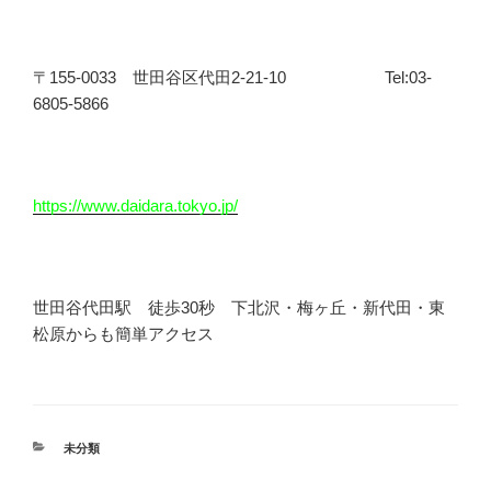
〒155-0033 世田谷区代田2-21-10 Tel:03-
6805-5866
https://www.daidara.tokyo.jp/
世田谷代田駅 徒歩30秒 下北沢・梅ヶ丘・新代田・東
松原からも簡単アクセス
カ
未分類
テ
ゴ